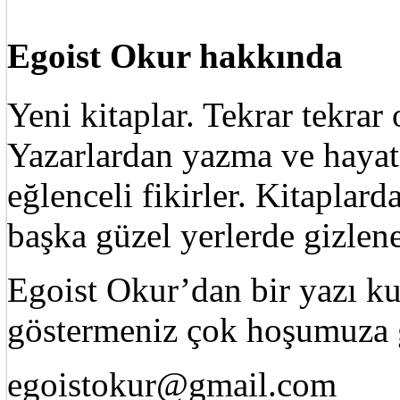
Egoist Okur hakkında
Yeni kitaplar. Tekrar tekra
Yazarlardan yazma ve hayat 
eğlenceli fikirler. Kitaplard
başka güzel yerlerde gizle
Egoist Okur’dan bir yazı k
göstermeniz çok hoşumuza g
egoistokur@gmail.com