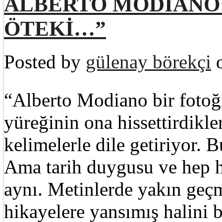
ALBERTO MODIANO: “
ÖTEKİ…”
Posted by
gülenay börekçi
o
“Alberto Modiano bir fotoğ
yüreğinin ona hissettirdikl
kelimelerle dile getiriyor. B
Ama tarih duygusu ve hep h
aynı. Metinlerde yakın geç
hikayelere yansımış halini b