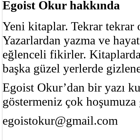
Egoist Okur hakkında
Yeni kitaplar. Tekrar tekra
Yazarlardan yazma ve hayat 
eğlenceli fikirler. Kitaplard
başka güzel yerlerde gizle
Egoist Okur’dan bir yazı k
göstermeniz çok hoşumuza g
egoistokur@gmail.com