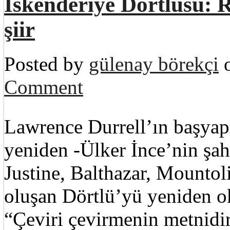
İskenderiye Dörtlüsü:
şiir
Posted by
gülenay börekçi
o
Comment
Lawrence Durrell’ın başyapı
yeniden -Ülker İnce’nin şah
Justine, Balthazar, Mountol
oluşan Dörtlü’yü yeniden o
“Çeviri çevirmenin metnidir