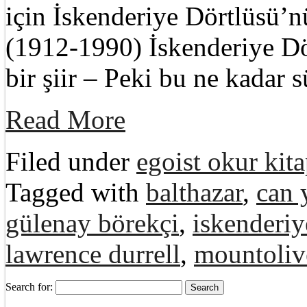
için İskenderiye Dörtlüsü’
(1912-1990) İskenderiye D
bir şiir – Peki bu ne kadar 
Read More
Filed under
egoist okur kita
Tagged with
balthazar
,
can 
gülenay börekçi
,
iskenderiy
lawrence durrell
,
mountoliv
Search for: