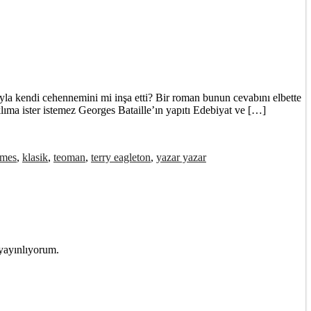
ıyla kendi cehennemini mi inşa etti? Bir roman bunun cevabını elbette
ister istemez Georges Bataille’ın yapıtı Edebiyat ve […]
ames
,
klasik
,
teoman
,
terry eagleton
,
yazar yazar
 yayınlıyorum.