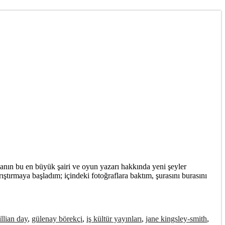
anın bu en büyük şairi ve oyun yazarı hakkında yeni şeyler
ştırmaya başladım; içindeki fotoğraflara baktım, şurasını burasını
illian day
,
gülenay börekçi
,
iş kültür yayınları
,
jane kingsley-smith
,