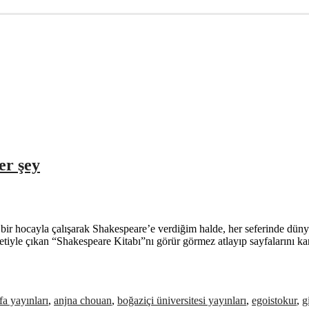
er şey
ir hocayla çalışarak Shakespeare’e verdiğim halde, her seferinde düny
tiyle çıkan “Shakespeare Kitabı”nı görür görmez atlayıp sayfalarını karı
fa yayınları
,
anjna chouan
,
boğaziçi üniversitesi yayınları
,
egoistokur
,
g