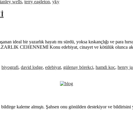
tanley wells
,
terry eagleton
,
yky
İ
şanan ideal bir yazarlık hayatı mı sürdü, yoksa kıskançlığı ve para hırs
ZARLIK CEHENNEMİ Konu edebiyat, cinayet ve kötülük olunca aklıma 
,
biyografi
,
david lodge
,
edebiyat
,
gülenay börekçi
,
hamdi koç
,
henry j
 bildirge kaleme almıştı. Şahsen onu gönülden destekiyor ve bildirisini