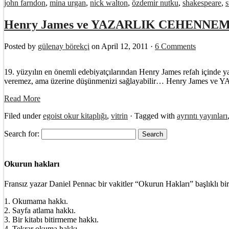
john farndon
,
mina urgan
,
nick walton
,
özdemir nutku
,
shakespeare
,
s
Henry James ve YAZARLIK CEHENNEM
Posted by
gülenay börekçi
on April 12, 2011 ·
6 Comments
19. yüzyılın en önemli edebiyatçılarından Henry James refah içinde ya
veremez, ama üzerine düşünmenizi sağlayabilir… Henry James ve YA
Read More
Filed under
egoist okur kitaplığı
,
vitrin
· Tagged with
ayrıntı yayınları
Search for:
Okurun hakları
Fransız yazar Daniel Pennac bir vakitler “Okurun Hakları” başlıklı bir
1. Okumama hakkı.
2. Sayfa atlama hakkı.
3. Bir kitabı bitirmeme hakkı.
4. Tekrar okuma hakkı.