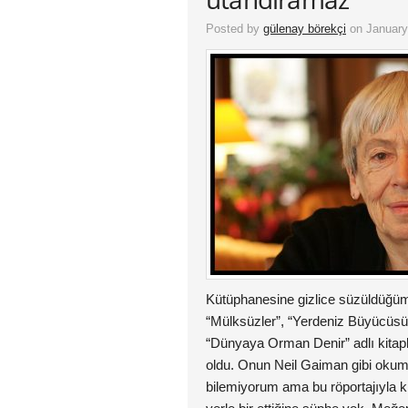
Posted by
gülenay börekçi
on January
Kütüphanesine gizlice süzüldüğüm
“Mülksüzler”, “Yerdeniz Büyücüsü
“Dünyaya Orman Denir” adlı kitapl
oldu. Onun Neil Gaiman gibi okum
bilemiyorum ama bu röportajıyla ki