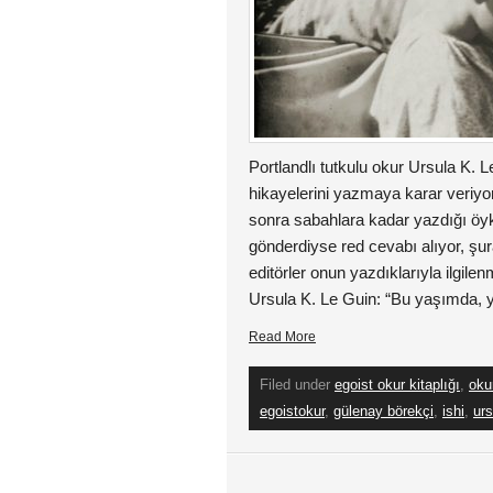
Portlandlı tutkulu okur Ursula K. L
hikayelerini yazmaya karar veriyo
sonra sabahlara kadar yazdığı öy
gönderdiyse red cevabı alıyor, şura
editörler onun yazdıklarıyla ilgi
Ursula K. Le Guin: “Bu yaşımda, 
Read More
Filed under
egoist okur kitaplığı
,
oku
egoistokur
,
gülenay börekçi
,
ishi
,
urs