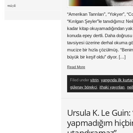
müzik
“Amerikan Tanrıları”, “Yokyer”, “
“Kırılgan Şeyler”le tanıdığımız Nei
kadar kitap okuyamadığından yakı
konuda epey dertli. Daha doğrusu 
tavsiyesi üzerine derhal okuma g
mucize bir hızla çözülmüş. “Beni
büyük bir keşif oldu” diyor. […]
Read More
Filed under
vitrin
,
yangında ilk kurtar
gülenay börekçi
,
ithaki yayınları
,
nei
Ursula K. Le Guin:
yapmadığım hiçbir
utandıramaz”