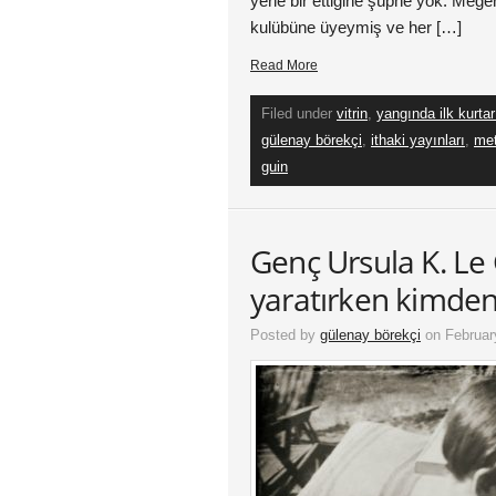
yerle bir ettiğine şüphe yok. Meğe
kulübüne üyeymiş ve her […]
Read More
Filed under
vitrin
,
yangında ilk kurtar
gülenay börekçi
,
ithaki yayınları
,
met
guin
Genç Ursula K. Le 
yaratırken kimden
Posted by
gülenay börekçi
on Februar