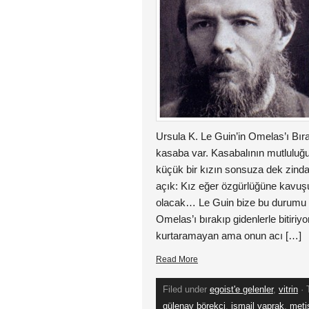
Ursula K. Le Guin’in Omelas’ı Bır
kasaba var. Kasabalının mutluluğu
küçük bir kızın sonsuza dek zind
açık: Kız eğer özgürlüğüne kavuş
olacak… Le Guin bize bu durumu g
Omelas’ı bırakıp gidenlerle bitiriy
kurtaramayan ama onun acı […]
Read More
Filed under
egoist'e gelenler
,
vitrin
· 
gülenay börekçi
,
ismail yaprak
,
meti