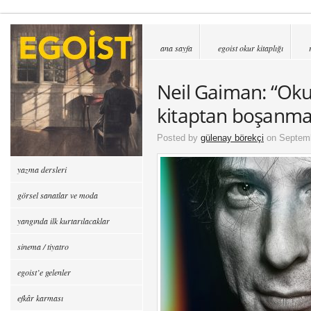
ana sayfa
egoist okur kitaplığı
Neil Gaiman: “Ok
kitaptan boşanm
Posted by
gülenay börekçi
on Septemb
yazma dersleri
görsel sanatlar ve moda
yangında ilk kurtarılacaklar
sinema / tiyatro
egoist’e gelenler
efkâr karması