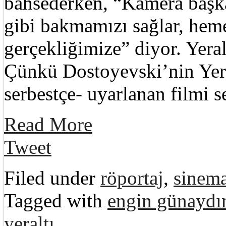
bahsederken, “Kamera başkal
gibi bakmamızı sağlar, hem
gerçekliğimize” diyor. Yeralt
Çünkü Dostoyevski’nin Yer
serbestçe- uyarlanan filmi
Read More
Tweet
Filed under
röportaj
,
sinema
Tagged with
engin günaydı
yeraltı