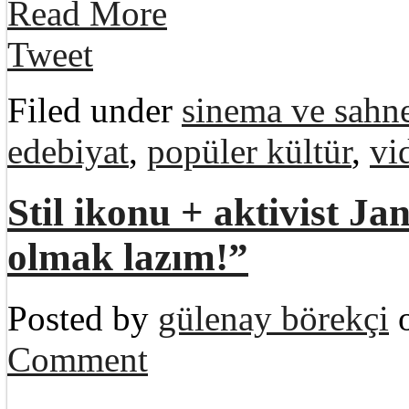
Read More
Tweet
Filed under
sinema ve sahne
edebiyat
,
popüler kültür
,
vi
Stil ikonu + aktivist J
olmak lazım!”
Posted by
gülenay börekçi
o
Comment