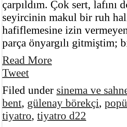
çarpıldım. Çok sert, lafını
seyircinin makul bir ruh ha
hafiflemesine izin vermeyen
parça önyargılı gitmiştim; 
Read More
Tweet
Filed under
sinema ve sahne
bent
,
gülenay börekçi
,
popü
tiyatro
,
tiyatro d22