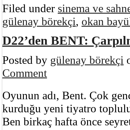
Filed under
sinema ve sahne
gülenay börekçi
,
okan bayü
D22’den BENT: Çarpılm
Posted by
gülenay börekçi
o
Comment
Oyunun adı, Bent. Çok genç
kurduğu yeni tiyatro toplul
Ben birkaç hafta önce seyre