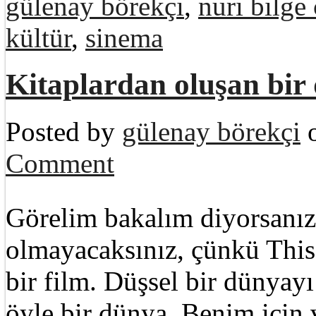
gülenay börekçi
,
nuri bilge
kültür
,
sinema
Kitaplardan oluşan bir
Posted by
gülenay börekçi
o
Comment
Görelim bakalım diyorsanız
olmayacaksınız, çünkü This
bir film. Düşsel bir dünyay
öyle bir dünya. Benim için