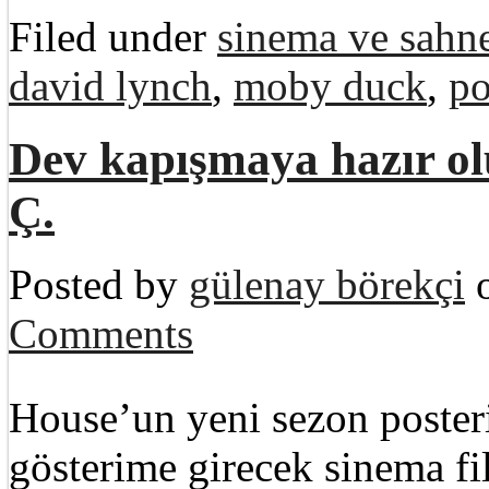
Filed under
sinema ve sahne
david lynch
,
moby duck
,
po
Dev kapışmaya hazır 
Ç.
Posted by
gülenay börekçi
o
Comments
House’un yeni sezon poster
gösterime girecek sinema 