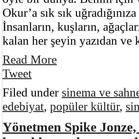
Okur’a sık sık uğradığınıza 
İnsanların, kuşların, ağaçlar
kalan her şeyin yazıdan ve 
Read More
Tweet
Filed under
sinema ve sahne
edebiyat
,
popüler kültür
,
si
Yönetmen Spike Jonze,