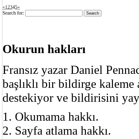
«
1
2
3
4
5
»
Search for:
Okurun hakları
Fransız yazar Daniel Pennac
başlıklı bir bildirge kalem
destekiyor ve bildirisini ya
1. Okumama hakkı.
2. Sayfa atlama hakkı.