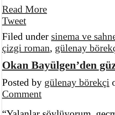
Read More
Tweet
Filed under
sinema ve sahne
çizgi roman
,
gülenay börek
Okan Bayülgen’den güz
Posted by
gülenay börekçi
o
Comment
“Yalanlar söylüyorum, geçmiş