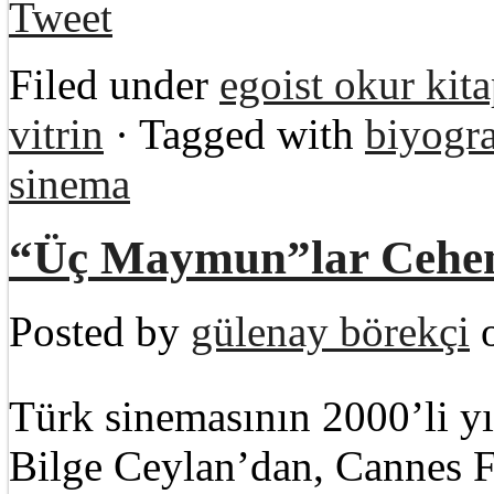
Tweet
Filed under
egoist okur kita
vitrin
· Tagged with
biyogra
sinema
“Üç Maymun”lar Cehe
Posted by
gülenay börekçi
o
Türk sinemasının 2000’li yı
Bilge Ceylan’dan, Cannes F