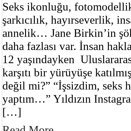
Seks ikonluğu, fotomodelli
şarkıcılık, hayırseverlik, i
annelik… Jane Birkin’in şöh
daha fazlası var. İnsan ha
12 yaşındayken Uluslarara
karşıtı bir yürüyüşe katılm
değil mi?” “İşsizdim, seks 
yaptım…” Yıldızın Instagr
[…]
Read More