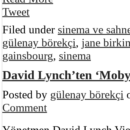
Tweet
Filed under
sinema ve sahne
gülenay börekçi
,
jane birki
gainsbourg
,
sinema
David Lynch’ten ‘Moby
Posted by
gülenay börekçi
o
Comment
Yönetmen David Lynch Vienn