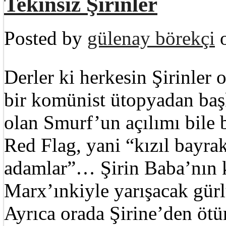
Tekinsiz Şirinler
Posted by
gülenay börekçi
o
Derler ki herkesin Şirinler o
bir komünist ütopyadan başka
olan Smurf’un açılımı bile
Red Flag, yani “kızıl bayra
adamlar”… Şirin Baba’nın k
Marx’ınkiyle yarışacak gürl
Ayrıca orada Şirine’den öt