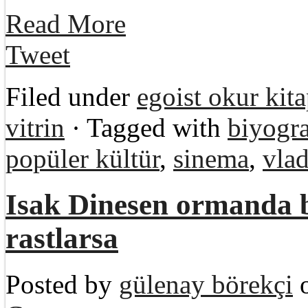
Read More
Tweet
Filed under
egoist okur kita
vitrin
· Tagged with
biyogra
popüler kültür
,
sinema
,
vla
Isak Dinesen ormanda b
rastlarsa
Posted by
gülenay börekçi
o