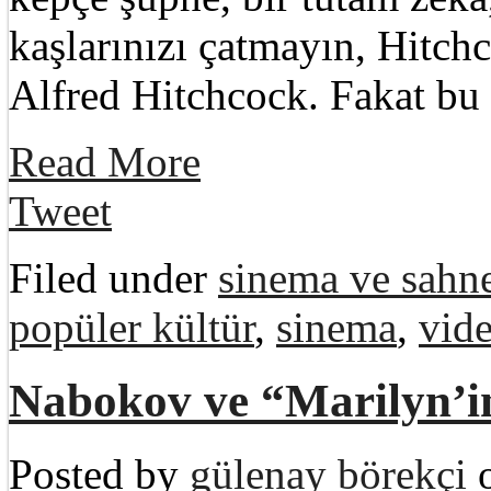
kaşlarınızı çatmayın, Hitch
Alfred Hitchcock. Fakat bu
Read More
Tweet
Filed under
sinema ve sahne
popüler kültür
,
sinema
,
vid
Nabokov ve “Marilyn’in
Posted by
gülenay börekçi
o