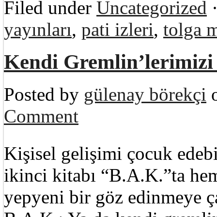
Filed under
Uncategorized
·
yayınları
,
pati izleri
,
tolga 
Kendi Gremlin’lerimizi
Posted by
gülenay börekçi
o
Comment
Kişisel gelişimi çocuk edeb
ikinci kitabı “B.A.K.”ta he
yepyeni bir göz edinmeye ç