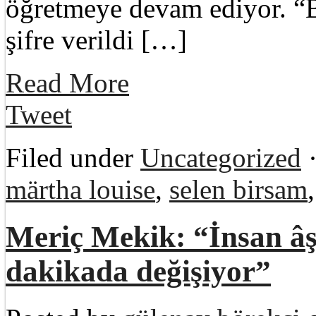
öğretmeye devam ediyor. “Ba
şifre verildi […]
Read More
Tweet
Filed under
Uncategorized
·
märtha louise
,
selen birsam
Meriç Mekik: “İnsan âş
dakikada değişiyor”