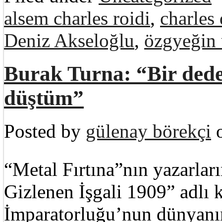
alsem charles roidi
,
charles
Deniz Akseloğlu
,
özgyeğin 
Burak Turna: “Bir dedek
düştüm”
Posted by
gülenay börekçi
o
“Metal Fırtına”nın yazarla
Gizlenen İşgali 1909” adlı 
İmparatorluğu’nun dünyanın