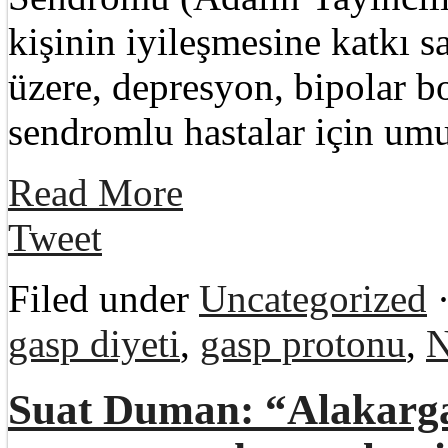
kişinin iyileşmesine katkı s
üzere, depresyon, bipolar b
sendromlu hastalar için um
Read More
Tweet
Filed under
Uncategorized
·
gasp diyeti
,
gasp protonu
,
N
Suat Duman: “Alakarga’