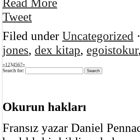
Read More
Tweet
Filed under
Uncategorized
·
jones
,
dex kitap
,
egoistokur
«
1
2
3
4
5
6
7
»
Search for:
Okurun hakları
Fransız yazar Daniel Pennac