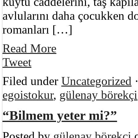
kuytu caddelerini, taş kapıl
avlularını daha çocukken dol
romanları […]
Read More
Tweet
Filed under
Uncategorized
·
egoistokur
,
gülenay börekçi
“Bilmem yeter mi?”
Posted by
gülenay börekçi
o