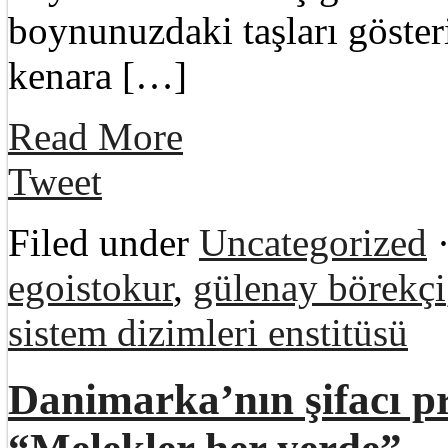
boynunuzdaki taşları gösteri
kenara […]
Read More
Tweet
Filed under
Uncategorized
·
egoistokur
,
gülenay börekçi
sistem dizimleri enstitüsü
Danimarka’nın şifacı p