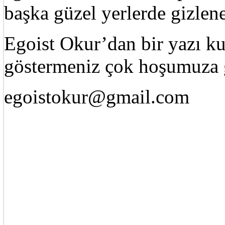
başka güzel yerlerde gizle
Egoist Okur’dan bir yazı k
göstermeniz çok hoşumuza g
egoistokur@gmail.com