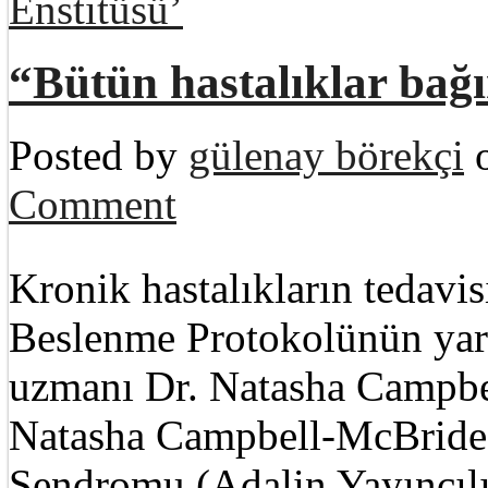
Enstitüsü’
“Bütün hastalıklar bağı
Posted by
gülenay börekçi
o
Comment
Kronik hastalıkların tedavi
Beslenme Protokolünün yara
uzmanı Dr. Natasha Campbe
Natasha Campbell-McBride’
Sendromu (Adalin Yayıncılık