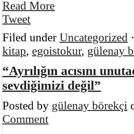
Read More
Tweet
Filed under
Uncategorized
·
kitap
,
egoistokur
,
gülenay b
“Ayrılığın acısını unuta
sevdiğimizi değil”
Posted by
gülenay börekçi
o
Comment