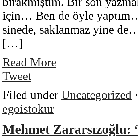
bırakmıştım. Bir son yazma
için… Ben de öyle yaptım…
sinede, saklanmaz yine de…
[…]
Read More
Tweet
Filed under
Uncategorized
·
egoistokur
Mehmet Zararsızoğlu: “H