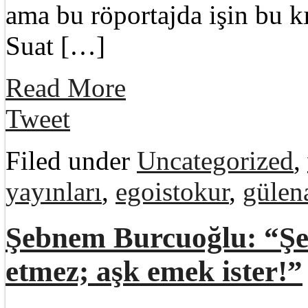
ama bu röportajda işin bu 
Suat […]
Read More
Tweet
Filed under
Uncategorized
,
yayınları
,
egoistokur
,
gülen
Şebnem Burcuoğlu: “Şe
etmez; aşk emek ister!”