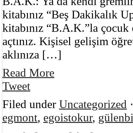
B.A.K.: Ya da kendi gremli
kitabınız “Beş Dakikalık U
kitabınız “B.A.K.”la çocuk 
açtınız. Kişisel gelişim öğre
aklınıza […]
Read More
Tweet
Filed under
Uncategorized
·
egmont
,
egoistokur
,
gülenbi