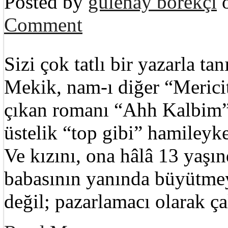
Posted by
gülenay börekçi
o
Comment
Sizi çok tatlı bir yazarla ta
Mekik, nam-ı diğer “Merici
çıkan romanı “Ahh Kalbim”i
üstelik “top gibi” hamileyke
Ve kızını, ona hâlâ 13 yaşı
babasının yanında büyütmey
değil; pazarlamacı olarak ça