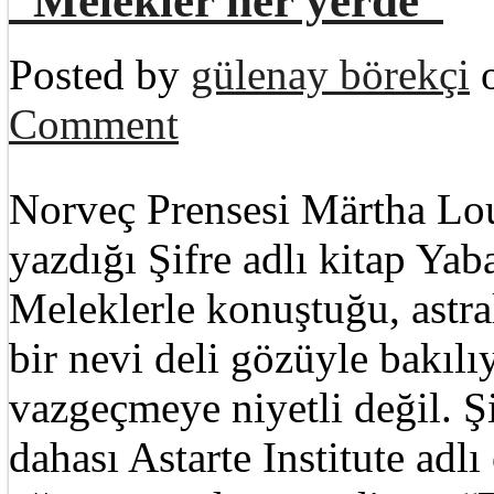
“Melekler her yerde”
Posted by
gülenay börekçi
o
Comment
Norveç Prensesi Märtha Lou
yazdığı Şifre adlı kitap Yab
Meleklerle konuştuğu, astral
bir nevi deli gözüyle bakı
vazgeçmeye niyetli değil. 
dahası Astarte Institute adl