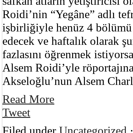
safkan atların yetiştiricisi 
Roidi’nin “Yegâne” adlı tef
işbirliğiyle henüz 4 bölüm
edecek ve haftalık olarak ş
fazlasını öğrenmek istiyors
Alsem Roidi’yle röportajına
Akseloğlu’nun Alsem Charle
Read More
Tweet
Filed under
Uncategorized
·