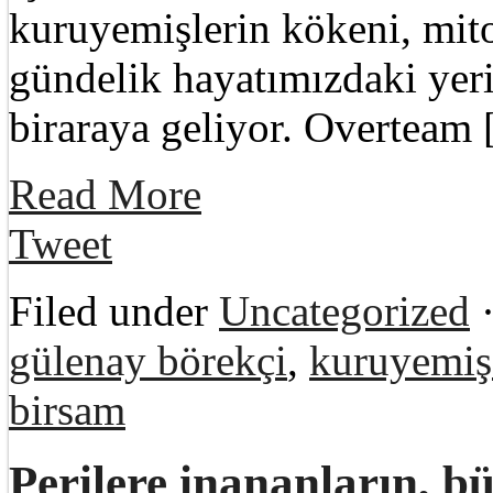
kuruyemişlerin kökeni, mito
gündelik hayatımızdaki yeri
biraraya geliyor. Overteam
Read More
Tweet
Filed under
Uncategorized
·
gülenay börekçi
,
kuruyemiş 
birsam
Perilere inananların, b