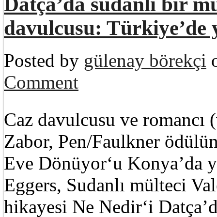
Datça’da sudanlı bir mü
davulcusu: Türkiye’de 
Posted by
gülenay börekçi
o
Comment
Caz davulcusu ve romancı (
Zabor, Pen/Faulkner ödülüne
Eve Dönüyor‘u Konya’da ya
Eggers, Sudanlı mülteci Va
hikayesi Ne Nedir‘i Datça’d