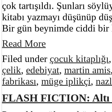
çok tartışıldı. Şunları söy
kitabı yazmayı düşünüp dü
Bir gün beynimde ciddi bir
Read More
Filed under
çocuk kitaplığı
çelik
,
edebiyat
,
martin amis
fabrikası
,
müge iplikçi
,
nazl
FLASH FICTION: Altı k