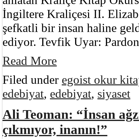
İngiltere Kraliçesi II. Eliza
şefkatli bir insan haline gel
ediyor. Tevfik Uyar: Pardon,
Read More
Filed under
egoist okur kita
edebiyat
,
edebiyat
,
siyaset
Ali Teoman: “İnsan ağz
çıkmıyor, inanın!”