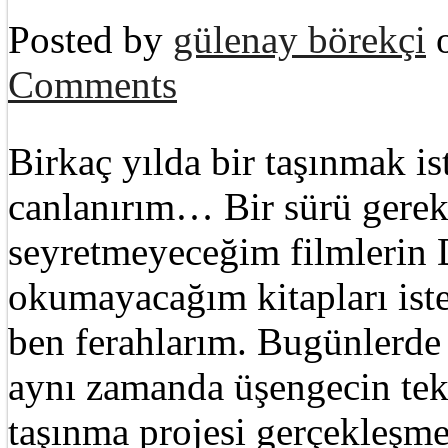
Posted by
gülenay börekçi
o
Comments
Birkaç yılda bir taşınmak is
canlanırım… Bir sürü gereks
seyretmeyeceğim filmlerin 
okumayacağım kitapları istey
ben ferahlarım. Bugünlerde 
aynı zamanda üşengecin tek
taşınma projesi gerçekleşm