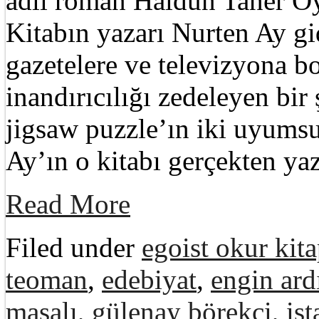
adlı roman Haldun Taner Ö
Kitabın yazarı Nurten Ay gid
gazetelere ve televizyona bo
inandırıcılığı zedeleyen bir
jigsaw puzzle’ın iki uyumsu
Ay’ın o kitabı gerçekten ya
Read More
Filed under
egoist okur kita
teoman
,
edebiyat
,
engin ard
masalı
,
gülenay börekçi
,
is