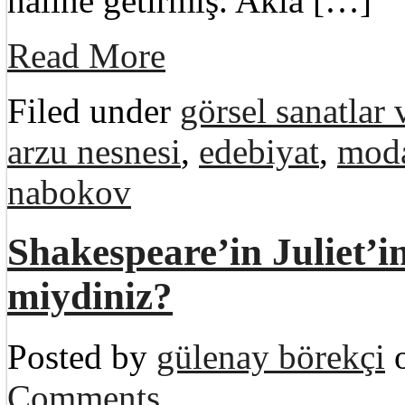
haline getirmiş. Akla […]
Read More
Filed under
görsel sanatlar
arzu nesnesi
,
edebiyat
,
mod
nabokov
Shakespeare’in Juliet’
miydiniz?
Posted by
gülenay börekçi
o
Comments