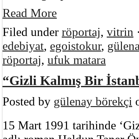
Read More
Filed under
röportaj
,
vitrin
edebiyat
,
egoistokur
,
gülena
röportaj
,
ufuk matara
“Gizli Kalmış Bir İstan
Posted by
gülenay börekçi
o
15 Mart 1991 tarihinde ‘Giz