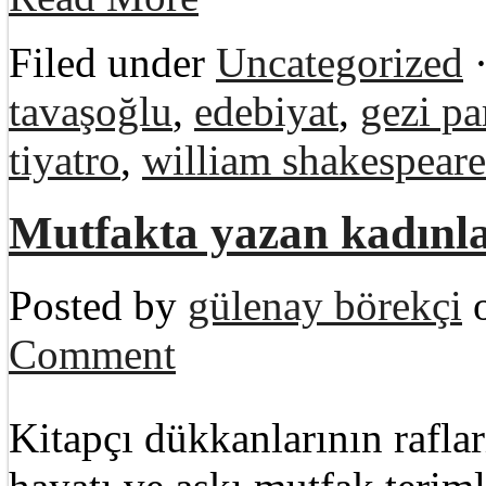
Filed under
Uncategorized
·
tavaşoğlu
,
edebiyat
,
gezi pa
tiyatro
,
william shakespeare
Mutfakta yazan kadınl
Posted by
gülenay börekçi
o
Comment
Kitapçı dükkanlarının rafla