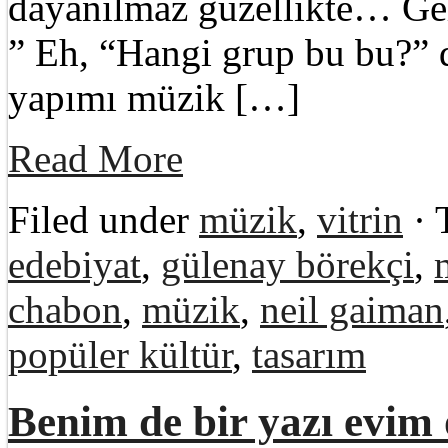
dayanılmaz güzellikte… Ge
” Eh, “Hangi grup bu bu?” 
yapımı müzik […]
Read More
Filed under
müzik
,
vitrin
· 
edebiyat
,
gülenay börekçi
,
chabon
,
müzik
,
neil gaiman
popüler kültür
,
tasarım
Benim de bir yazı evim 