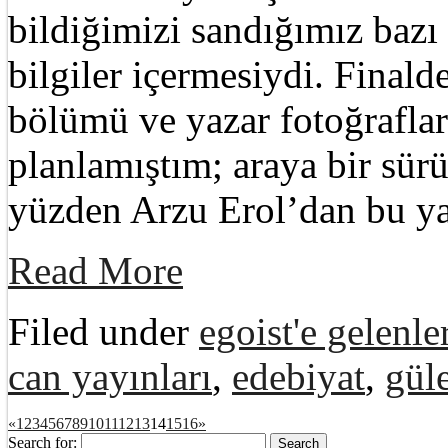
bildiğimizi sandığımız bazı
bilgiler içermesiydi. Finald
bölümü ve yazar fotoğraflar
planlamıştım; araya bir sürü
yüzden Arzu Erol’dan bu ya
Read More
Filed under
egoist'e gelenle
can yayınları
,
edebiyat
,
gül
«
1
2
3
4
5
6
7
8
9
10
11
12
13
14
15
16
»
Search for: