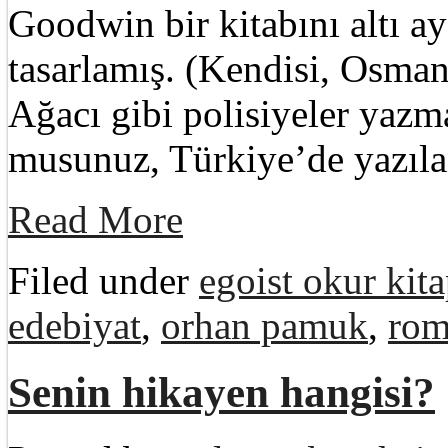
Goodwin bir kitabını altı a
tasarlamış. (Kendisi, Osma
Ağacı gibi polisiyeler yaz
musunuz, Türkiye’de yazıl
Read More
Filed under
egoist okur kita
edebiyat
,
orhan pamuk
,
rom
Senin hikayen hangisi?