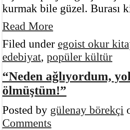
kurmak bile güzel. Burası k
Read More
Filed under
egoist okur kita
edebiyat
,
popüler kültür
“Neden ağlıyordum, yok
ölmüştüm!”
Posted by
gülenay börekçi
o
Comments