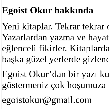
Egoist Okur hakkında
Yeni kitaplar. Tekrar tekra
Yazarlardan yazma ve hayat 
eğlenceli fikirler. Kitaplard
başka güzel yerlerde gizle
Egoist Okur’dan bir yazı k
göstermeniz çok hoşumuza g
egoistokur@gmail.com