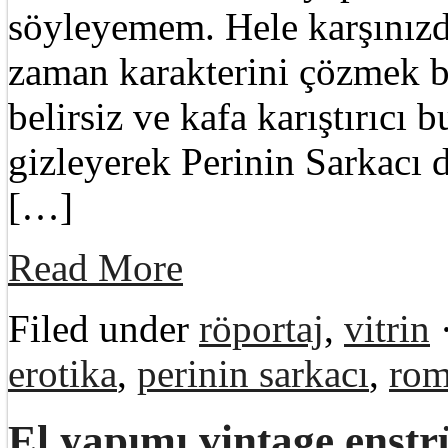
söyleyemem. Hele karşınızd
zaman karakterini çözmek b
belirsiz ve kafa karıştırıcı 
gizleyerek Perinin Sarkacı 
[…]
Read More
Filed under
röportaj
,
vitrin
erotika
,
perinin sarkacı
,
ro
El yapımı vintage ens