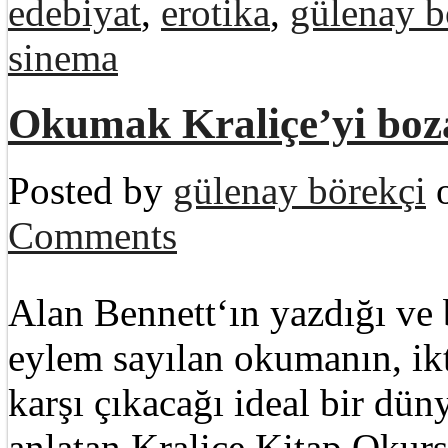
edebiyat
,
erotika
,
gülenay b
sinema
Okumak Kraliçe’yi boz
Posted by
gülenay börekçi
o
Comments
Alan Bennett‘ın yazdığı ve b
eylem sayılan okumanın, ikt
karşı çıkacağı ideal bir dü
anlatan Kraliçe Kitap Okurs