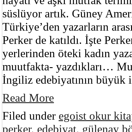
hayatı ve aşkı mutfak terim
süslüyor artık. Güney Ameri
Türkiye’den yazarların aras
Perker de katıldı. İşte Perk
yerlerinden öteki kadın yaza
muutfakta- yazdıkları… Mut
İngiliz edebiyatının büyük
Read More
Filed under
egoist okur kita
perker
,
edebiyat
,
gülenay bö