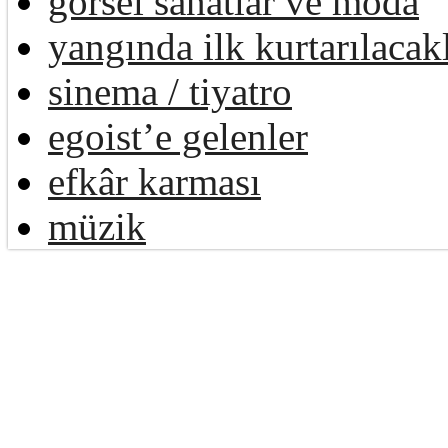
görsel sanatlar ve moda
yangında ilk kurtarılacak
sinema / tiyatro
egoist’e gelenler
efkâr karması
müzik