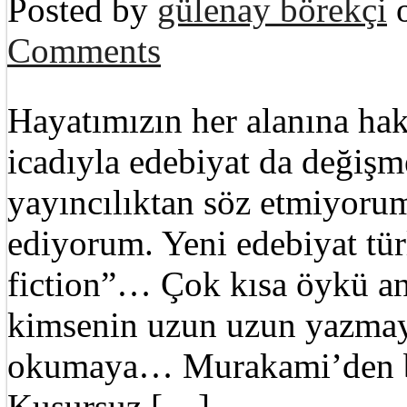
Posted by
gülenay börekçi
o
Comments
Hayatımızın her alanına ha
icadıyla edebiyat da değişme
yayıncılıktan söz etmiyorum
ediyorum. Yeni edebiyat tür
fiction”… Çok kısa öykü an
kimsenin uzun uzun yazmay
okumaya… Murakami’den bi
Kusursuz […]